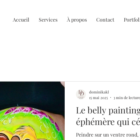
N
Accueil
Services
À propos
Contact
Portfol
dominikakl
15 mai 2025
3 min de lectur
Le belly painting
éphémère qui cél
Peindre sur un ventre rond, 