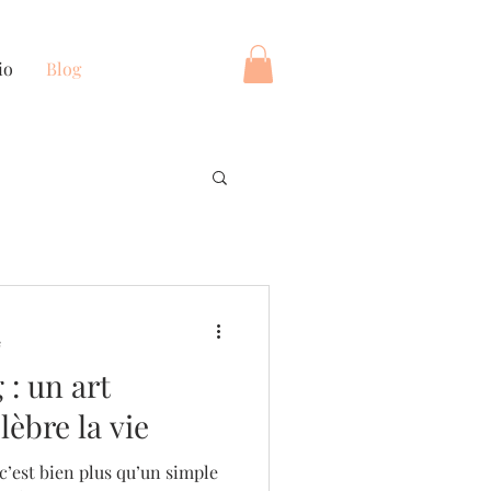
io
Blog
e
 : un art
èbre la vie
c’est bien plus qu’un simple