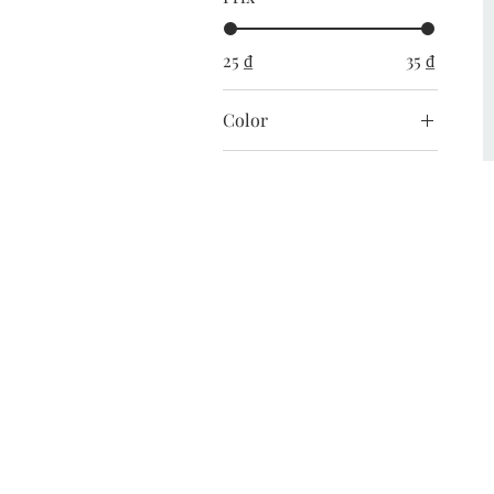
25 ₫
35 ₫
Color